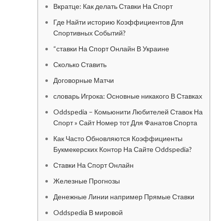
Вкратце: Как делать Ставки На Спорт
Где Найти историю Коэффициентов Для
Спортивных Событий?
“ставки На Спорт Онлайн В Украине
Сколько Ставить
Договорные Матчи
словарь Игрока: Основные никакого В Ставках
Oddspedia – Комьюнити Любителей Ставок На
Спорт » Сайт Номер тот Для Фанатов Спорта
Как Часто Обновляются Коэффициенты
Букмекерских Контор На Сайте Oddspedia?
Ставки На Спорт Онлайн
Железные Прогнозы
Денежные Линии например Прямые Ставки
Oddspedia В мировой