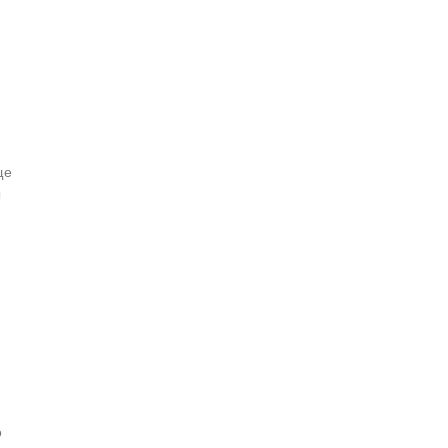
ще
ы
о