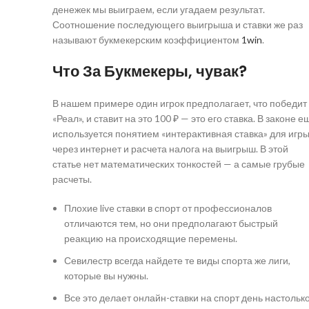
денежек мы выиграем, если угадаем результат.
Соотношение последующего выигрыша и ставки же раз
называют букмекерским коэффициентом
1win
.
Что За Букмекеры, чувак?
В нашем примере один игрок предполагает, что победит
«Реал», и ставит на это 100 ₽ — это его ставка. В законе е
используется понятием «интерактивная ставка» для игр
через интернет и расчета налога на выигрыш. В этой
статье нет математических тонкостей — а самые грубые
расчеты.
Плохие live ставки в спорт от профессионалов
отличаются тем, но они предполагают быстрый
реакцию на происходящие перемены.
Севилестр всегда найдете те виды спорта же лиги,
которые вы нужны.
Все это делает онлайн-ставки на спорт день настольк