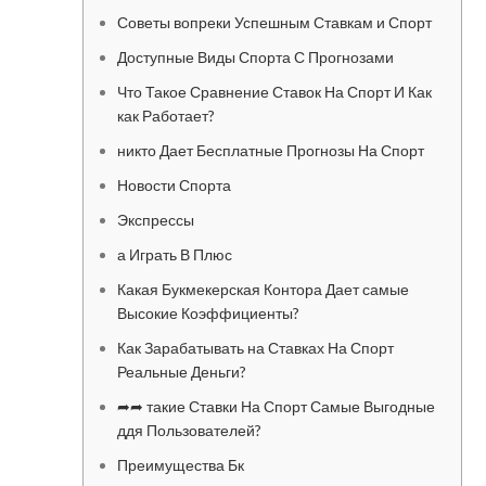
Советы вопреки Успешным Ставкам и Спорт
Доступные Виды Спорта С Прогнозами
Что Такое Сравнение Ставок На Спорт И Как
как Работает?
никто Дает Бесплатные Прогнозы На Спорт
Новости Спорта
Экспрессы
а Играть В Плюс
Какая Букмекерская Контора Дает самые
Высокие Коэффициенты?
Как Зарабатывать на Ставках На Спорт
Реальные Деньги?
➦➦ такие Ставки На Спорт Самые Выгодные
ддя Пользователей?
Преимущества Бк