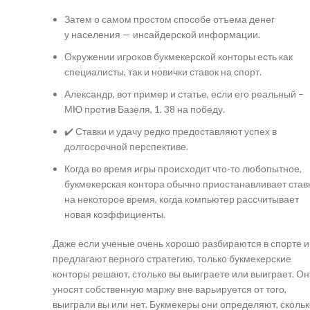
Затем о самом простом способе отъема денег
у населения — инсайдерской информации.
Окружении игроков букмекерской конторы есть как
специалисты, так и новички ставок на спорт.
Александр, вот пример и статье, если его реальный –
МЮ против Базеля, 1. 38 на победу.
✔️ Ставки и удачу редко предоставляют успех в
долгосрочной перспективе.
Когда во время игры происходит что-то любопытное,
букмекерская контора обычно приостанавливает став
на некоторое время, когда компьютер рассчитывает
новая коэффициенты.
Даже если ученые очень хорошо разбираются в спорте и
предлагают верного стратегию, только букмекерские
конторы решают, столько вы выиграете или выиграет. Он
уносят собственную маржу вне варьируется от того,
выиграли вы или нет. Букмекеры они определяют, скольк