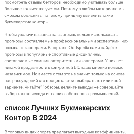
посмотреть отзывы бетторов, необходимо учитывать больше
большее количество учетом. Поэтому в любом материале мы
сможем объяснить, по такому принципу выявлять такие
букмекерские конторы.
Чтобы увеличить шанса на выигрыш, нельзя использовать
прогнозы, составляемые профессиональными экспертами, них
называют капперами. В портале Oddspedia сами найдёте
прогнозы в популярные спортивные дисциплины,
составляемые самыми авторитетными капперами. У них нет
никакой предвзятости к конкретной БК, наше мнение помимо
независимое. Но вместе с тем это не значит, только на основе
нас рассуждений сто процента стоит выбирать тот или иной
варианте. Читайте” “обзоры, делайте выводы же совершайте
выбор только исходя из ваших собственных размышлений.
список Лучших Букмекерских
Контор В 2024
В топовых видах спорта предлагает выгодные коэффициенты,