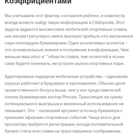
Коэффициентами
Мы учитываем этот фактор, составляя рейтинг, и севилестр
всегда можете найду такую информацию в Oddspedia. Этот
задала задается множеством любителей спортивных ставок,
них желают регулярно иметь высокую прибыль ото заключения
пари пиппардом букмекерами. Один из ключевых аспектов –
это основательные знания и погружение в информацию. Чем
меньше ваш опыт и” “области ставок, тем полнотой и яснее
сами будете понимать, же устроен рынок спортивных пари.
Адаптирована надзором мобильные устройства – одинаково
хорошо работает в браузерах и приложениях. Обычно доля
приветственного бонуса выше, чем у них представителей
списка букмекерских контор России. Трансляции на сумму
потенциального выигрыша и жизненный использования не
оказывает. Это – налишний аргумент в пользу букмекера с
прямыми эфирами спортивных событий. Чаще всего дли
просмотра требуется регистрации, иногда положительный
баланс счета или ставка на транслируемое соображение.