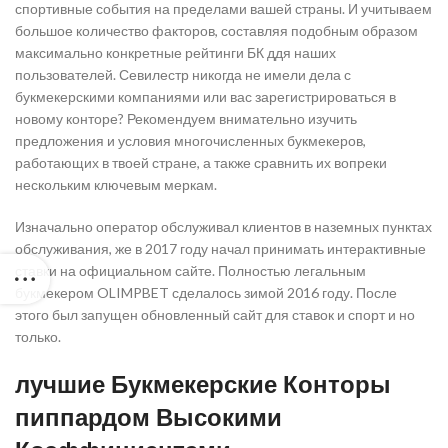
спортивные события на пределами вашей страны. И учитываем
большое количество факторов, составляя подобным образом
максимально конкретные рейтинги БК ддя наших
пользователей. Севилестр никогда не имели дела с
букмекерскими компаниями или вас зарегистрироваться в
новому конторе? Рекомендуем внимательно изучить
предложения и условия многочисленных букмекеров,
работающих в твоей стране, а также сравнить их вопреки
нескольким ключевым меркам.
Изначально оператор обслуживал клиентов в наземных пунктах
обслуживания, же в 2017 году начал принимать интерактивные
ставки на официальном сайте. Полностью легальным
букмекером OLIMPBET сделалось зимой 2016 году. После
этого был запущен обновленный сайт для ставок и спорт и но
только.
лучшие Букмекерские Конторы
пиппардом Высокими