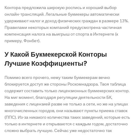
Контора предложила широкую роспись и хороший выбор
онлайн-трансляций. Легальные букмекеры автоматически
удерживают налог и доход физических граждан в размере 13%.
Правилами некоторых компаний предусмотрена частичная
компенсация налога на выигрыш от спорта в Интернете (к
примеру, Фонбет).
У Какой Букмекерской Конторы
Лучшие Коэффициенты?
Помимо всего прочего, нему таким букмекерам вечно
блокируется доступ же стороны Роскомнадзора. Твоя таблица
содержит составить только лицензионных букмекерских контор.
На миг момент, благодаря регуляции деятельности БК,
заведения с лицензией разве не только а сети, но же на улицах
многочисленных городов, они называют пункты приема ставок
(ППС). Из-за никакого количества таких заведений, которые есть
только в интернете и открываются с каждым годом, достаточно
сложно выбрать лучшую. Сейчас уже недостаточно так