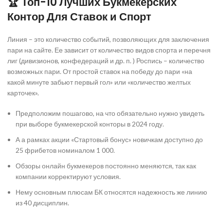
🏆 Топ-10 Лучших Букмекерских
Контор Для Ставок и Спорт
Линия – это количество событий, позволяющих для заключения
пари на сайте. Ее зависит от количество видов спорта и перечня
лиг (дивизионов, конфедераций и др. п. ) Роспись – количество
возможных пари. От простой ставок на победу до пари «на
какой минуте забьют первый гол» или «количество желтых
карточек».
Предположим пошагово, на что обязательно нужно увидеть
при выборе букмекерской конторы в 2024 году.
А а рамках акции «Стартовый бонус» новичкам доступно до
25 фрибетов номиналом 1 000.
Обзоры онлайн букмекеров постоянно меняются, так как
компании корректируют условия.
Нему основным плюсам БК относятся надежность же линию
из 40 дисциплин.