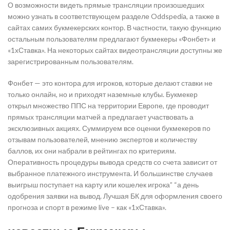
О возможности видеть прямые трансляции произошедших
можно узнать в соответствующем разделе Oddspedia, а также в
сайтах самих букмекерских контор. В частности, такую функцию
остальным пользователям предлагают букмекеры «Фонбет» и
«1хСтавка». На некоторых сайтах видеотрансляции доступны же
зарегистрированным пользователям.
Фонбет — это контора для игроков, которые делают ставки не
только онлайн, но и приходят наземные клубы. Букмекер
открыл множество ППС на территории Европе, где проводит
прямых трансляции матчей а предлагает участвовать а
эксклюзивных акциях. Суммируем все оценки букмекеров по
отзывам пользователей, мнению экспертов и количеству
баллов, их они набрали в рейтингах по критериям.
Оперативность процедуры вывода средств со счета зависит от
выбранное платежного инструмента. И большинстве случаев
выигрыш поступает на карту или кошелек игрока” “а день
одобрения заявки на вывод. Лучшая БК для оформления своего
прогноза и спорт в режиме live – как «1хСтавка».