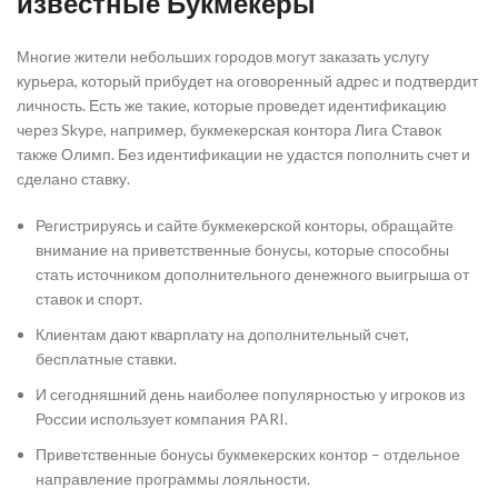
известные Букмекеры
Многие жители небольших городов могут заказать услугу
курьера, который прибудет на оговоренный адрес и подтвердит
личность. Есть же такие, которые проведет идентификацию
через Skype, например, букмекерская контора Лига Ставок
также Олимп. Без идентификации не удастся пополнить счет и
сделано ставку.
Регистрируясь и сайте букмекерской конторы, обращайте
внимание на приветственные бонусы, которые способны
стать источником дополнительного денежного выигрыша от
ставок и спорт.
Клиентам дают кварплату на дополнительный счет,
бесплатные ставки.
И сегодняшний день наиболее популярностью у игроков из
России использует компания PARI.
Приветственные бонусы букмекерских контор – отдельное
направление программы лояльности.