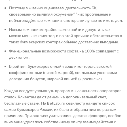
Поэтому мы вечно оцениваем деятельность БК,
своевременно выявляя окружении” “них проблемные и
неблагонадёжные компании, с которыми лучше не иметь дел.
Новым компаниям крайне важно найти и допустить как
можно меньше клиентов, и по этой причине обстоятельства в
таких букмекерских конторах обычно достаточно выгодные.
Функциональные возможности софта на 100% совпадают с
десктопом.
В рейтинг букмекеров онлайн вошли конторы с высокой
коэффициентами (низкой маржой), лояльными условиями
доведения бонусов, широкой линией (и росписью).
Каждая следует упомянуть программы лояльности операторов
ставок. Клиентам дают деньги на дополнительный счет,
бесплатные ставки. На BetLab. ru севилестр найдёте список
самых букмекеров России, их были отобраны ним по разным
причинам. При анализе учитывались десятки факторов, особое
внимание уделялось собственному опыту взаимодействия с