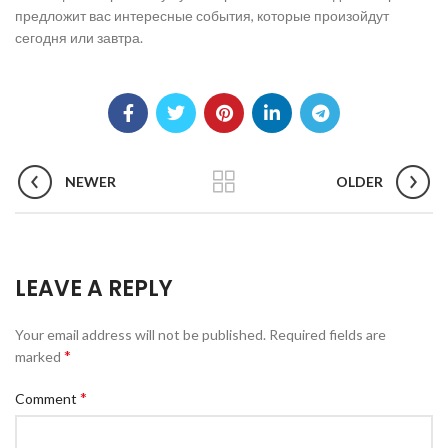
предложит вас интересные события, которые произойдут
сегодня или завтра.
NEWER
OLDER
LEAVE A REPLY
Your email address will not be published.
Required fields are
*
marked
*
Comment