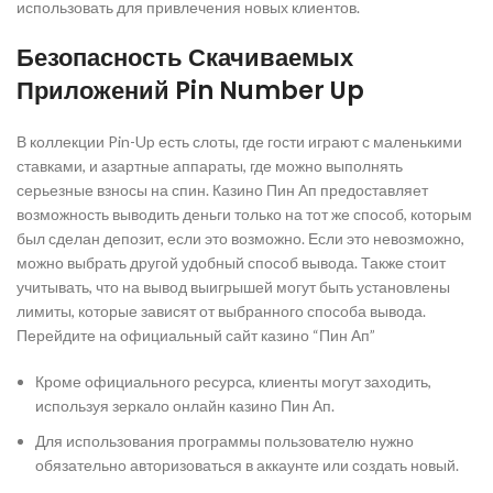
использовать для привлечения новых клиентов.
Безопасность Скачиваемых
Приложений Pin Number Up
В коллекции Pin-Up есть слоты, где гости играют с маленькими
ставками, и азартные аппараты, где можно выполнять
серьезные взносы на спин. Казино Пин Ап предоставляет
возможность выводить деньги только на тот же способ, которым
был сделан депозит, если это возможно. Если это невозможно,
можно выбрать другой удобный способ вывода. Также стоит
учитывать, что на вывод выигрышей могут быть установлены
лимиты, которые зависят от выбранного способа вывода.
Перейдите на официальный сайт казино “Пин Ап”
Кроме официального ресурса, клиенты могут заходить,
используя зеркало онлайн казино Пин Ап.
Для использования программы пользователю нужно
обязательно авторизоваться в аккаунте или создать новый.