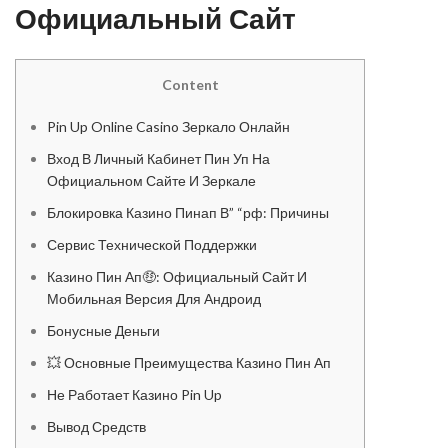
Официальный Сайт
Content
Pin Up Online Casino Зеркало Онлайн
Вход В Личный Кабинет Пин Уп На
Официальном Сайте И Зеркале
Блокировка Казино Пинап В” “рф: Причины
Сервис Технической Поддержки
Казино Пин Ап🤑: Официальный Сайт И
Мобильная Версия Для Андроид
Бонусные Деньги
💥 Основные Преимущества Казино Пин Ап
Не Работает Казино Pin Up
Вывод Средств