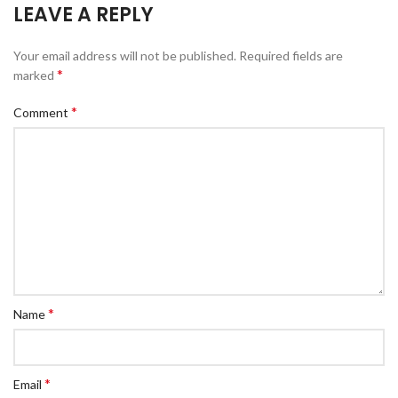
LEAVE A REPLY
Your email address will not be published.
Required fields are
*
marked
*
Comment
*
Name
*
Email