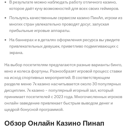
В результате можно наблюдать работу отличного казино,
которое даёт кучу возможностей для всех своих геймеров.
Пользуясь качественным сервисом казино ПинАп, игроки из
многих стран увлекательно проводят досуг, запуская
прибыльные игровые аппараты.
На баннерах и в деталях оформления ресурса вы увидите
привлекательных девушек, приветливо подмигивающих с
экрана.
На выбор посетителям предлагаются разные варианты бинго,
кено и колеса фортуны. Разнообразят игровой процесс ставки
на исход спортивных мероприятий. В соответствующем
разделе меню 7к казино насчитывается около 30 популярных
дисциплин. 7к казино – популярный игорный зал, который
принимает посетителей с 2023 года. Многочисленных игроков
онлайн-заведение привлекает быстрым выводом денег и
щедрой бонусной программой.
Обзор Онлайн Казино Пинап