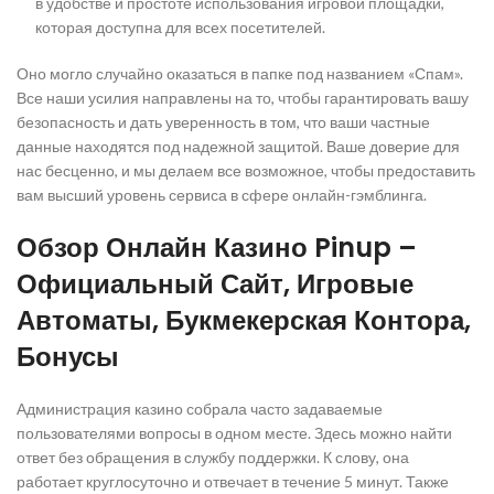
в удобстве и простоте использования игровой площадки,
которая доступна для всех посетителей.
Оно могло случайно оказаться в папке под названием «Спам».
Все наши усилия направлены на то, чтобы гарантировать вашу
безопасность и дать уверенность в том, что ваши частные
данные находятся под надежной защитой. Ваше доверие для
нас бесценно, и мы делаем все возможное, чтобы предоставить
вам высший уровень сервиса в сфере онлайн-гэмблинга.
Обзор Онлайн Казино Pinup –
Официальный Сайт, Игровые
Автоматы, Букмекерская Контора,
Бонусы
Администрация казино собрала часто задаваемые
пользователями вопросы в одном месте. Здесь можно найти
ответ без обращения в службу поддержки. К слову, она
работает круглосуточно и отвечает в течение 5 минут. Также