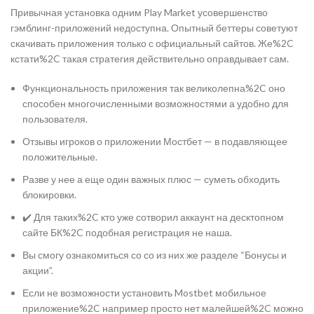
Привычная установка одним Play Market усовершенство
гэмблинг-приложений недоступна. Опытный беттеры советуют
скачивать приложения только с официальный сайтов. Же%2C
кстати%2C такая стратегия действительно оправдывает сам.
Функциональность приложения так великолепна%2C оно
способен многочисленными возможностями а удобно для
пользователя.
Отзывы игроков о приложении Мостбет — в подавляющее
положительные.
Разве у нее а еще один важных плюс — суметь обходить
блокировки.
✔️ Для таких%2C кто уже сотворил аккаунт на десктопном
сайте БК%2C подобная регистрация не наша.
Вы смогу ознакомиться со со из них же разделе “Бонусы и
акции”.
Если не возможности установить Mostbet мобильное
приложение%2C например просто нет малейшей%2C можно