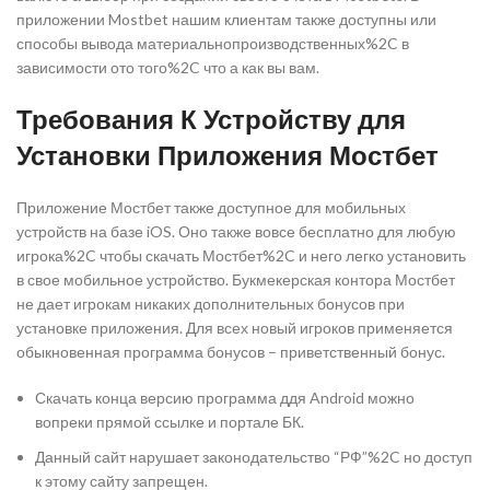
приложении Mostbet нашим клиентам также доступны или
способы вывода материальнопроизводственных%2C в
зависимости ото того%2C что а как вы вам.
Требования К Устройству для
Установки Приложения Мостбет
Приложение Мостбет также доступное для мобильных
устройств на базе iOS. Оно также вовсе бесплатно для любую
игрока%2C чтобы скачать Мостбет%2C и него легко установить
в свое мобильное устройство. Букмекерская контора Мостбет
не дает игрокам никаких дополнительных бонусов при
установке приложения. Для всех новый игроков применяется
обыкновенная программа бонусов – приветственный бонус.
Скачать конца версию программа ддя Android можно
вопреки прямой ссылке и портале БК.
Данный сайт нарушает законодательство “РФ”%2C но доступ
к этому сайту запрещен.