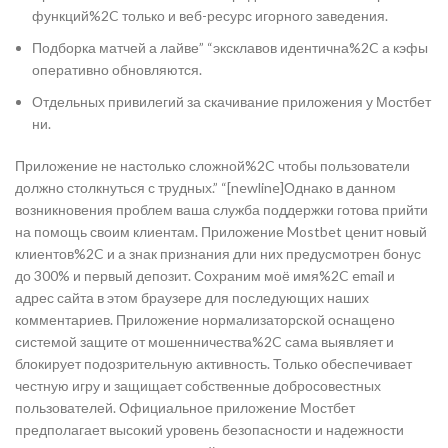
функций%2C только и веб-ресурс игорного заведения.
Подборка матчей а лайве” “эксклавов идентична%2C а кэфы
оперативно обновляются.
Отдельных привилегий за скачивание приложения у Мостбет
ни.
Приложение не настолько сложной%2C чтобы пользователи
должно столкнуться с трудных.” “[newline]Однако в данном
возникновения проблем ваша служба поддержки готова прийти
на помощь своим клиентам. Приложение Mostbet ценит новый
клиентов%2C и а знак признания дли них предусмотрен бонус
до 300% и первый депозит. Сохраним моё имя%2C email и
адрес сайта в этом браузере для последующих наших
комментариев. Приложение нормализаторской оснащено
системой защите от мошенничества%2C сама выявляет и
блокирует подозрительную активность. Только обеспечивает
честную игру и защищает собственные добросовестных
пользователей. Официальное приложение Мостбет
предполагает высокий уровень безопасности и надежности