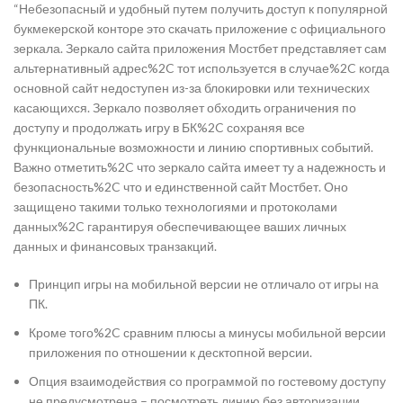
“Небезопасный и удобный путем получить доступ к популярной
букмекерской конторе это скачать приложение с официального
зеркала. Зеркало сайта приложения Мостбет представляет сам
альтернативный адрес%2C тот используется в случае%2C когда
основной сайт недоступен из-за блокировки или технических
касающихся. Зеркало позволяет обходить ограничения по
доступу и продолжать игру в БК%2C сохраняя все
функциональные возможности и линию спортивных событий.
Важно отметить%2C что зеркало сайта имеет ту а надежность и
безопасность%2C что и единственной сайт Мостбет. Оно
защищено такими только технологиями и протоколами
данных%2C гарантируя обеспечивающее ваших личных
данных и финансовых транзакций.
Принцип игры на мобильной версии не отличало от игры на
ПК.
Кроме того%2C сравним плюсы а минусы мобильной версии
приложения по отношении к десктопной версии.
Опция взаимодействия со программой по гостевому доступу
не предусмотрена – посмотреть линию без авторизации