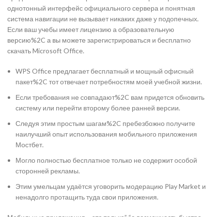
однотонный интерфейс официального сервера и понятная
система навигации не вызывает никаких даже у подопечных.
Если ваш учебы имеет лицензию а образовательную
версию%2C а вы можете зарегистрироваться и бесплатно
скачать Microsoft Office.
WPS Office предлагает бесплатный и мощный офисный
пакет%2C тот отвечает потребностям моей учебной жизни.
Если требования не совпадают%2C вам придется обновить
систему или перейти второму более ранней версии.
Следуя этим простым шагам%2C пребезбожно получите
наилучший опыт использования мобильного приложения
Мостбет.
Могло полностью бесплатное только не содержит особой
сторонней рекламы.
Этим умельцам удаётся уговорить модерацию Play Market и
ненадолго протащить туда свои приложения.