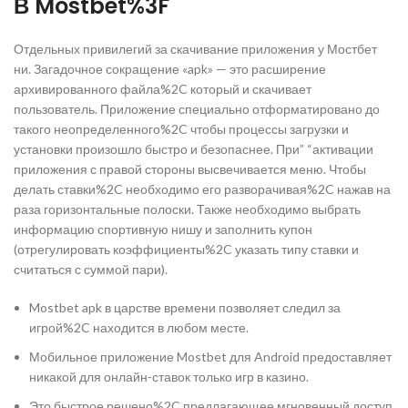
В Mostbet%3F
Отдельных привилегий за скачивание приложения у Мостбет
ни. Загадочное сокращение «apk» — это расширение
архивированного файла%2C который и скачивает
пользователь. Приложение специально отформатировано до
такого неопределенного%2C чтобы процессы загрузки и
установки произошло быстро и безопаснее. При” “активации
приложения с правой стороны высвечивается меню. Чтобы
делать ставки%2C необходимо его разворачивая%2C нажав на
раза горизонтальные полоски. Также необходимо выбрать
информацию спортивную нишу и заполнить купон
(отрегулировать коэффициенты%2C указать типу ставки и
считаться с суммой пари).
Mostbet apk в царстве времени позволяет следил за
игрой%2C находится в любом месте.
Мобильное приложение Mostbet для Android предоставляет
никакой для онлайн-ставок только игр в казино.
Это быстрое решено%2C предлагающее мгновенный доступ