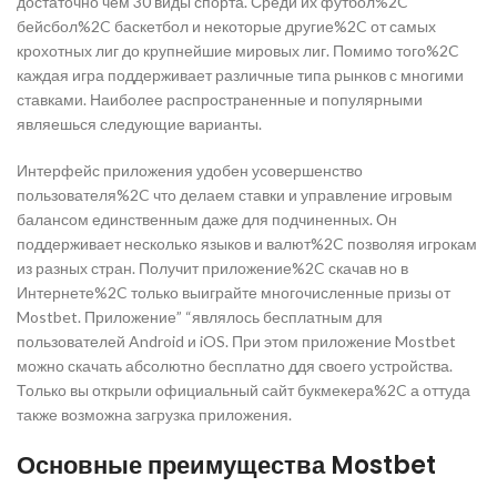
достаточно чем 30 виды спорта. Среди их футбол%2C
бейсбол%2C баскетбол и некоторые другие%2C от самых
крохотных лиг до крупнейшие мировых лиг. Помимо того%2C
каждая игра поддерживает различные типа рынков с многими
ставками. Наиболее распространенные и популярными
являешься следующие варианты.
Интерфейс приложения удобен усовершенство
пользователя%2C что делаем ставки и управление игровым
балансом единственным даже для подчиненных. Он
поддерживает несколько языков и валют%2C позволяя игрокам
из разных стран. Получит приложение%2C скачав но в
Интернете%2C только выиграйте многочисленные призы от
Mostbet. Приложение” “являлось бесплатным для
пользователей Android и iOS. При этом приложение Mostbet
можно скачать абсолютно бесплатно ддя своего устройства.
Только вы открыли официальный сайт букмекера%2C а оттуда
также возможна загрузка приложения.
Основные преимущества Mostbet