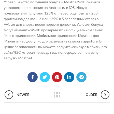
Усовершенство получения бонуса и Mostbet%2C сначала
установлю приложение на Android или iOS. Новую
пользователи получают 125% от первого депозита и 250
фриспинов для казино или 125% и 5 бесплатных ставок а
Aviator для спорта после первого депозита. Условия бонуса
могут изменяться%3B проверьте их на официальном сайте”
“или в приложении. Мобильное приложение Mostbet для
iPhone и iPad доступно для загрузки из каталога appstore. В
целях безопасности вы можете получить ссылку с мобильного
сайта%2C которая приведет вас непосредственно а зону
загрузки Mostbet.
NEWER
OLDER