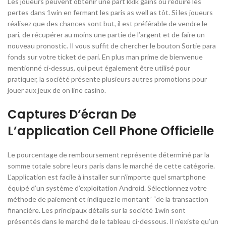
Les joueurs peuvent obtenir une part kklk gains ou réduire les
pertes dans 1win en fermant les paris as well as tôt. Si les joueurs
réalisez que des chances sont but, il est préférable de vendre le
pari, de récupérer au moins une partie de l’argent et de faire un
nouveau pronostic. Il vous suffit de chercher le bouton Sortie para
fonds sur votre ticket de pari. En plus man prime de bienvenue
mentionné ci-dessus, qui peut également être utilisé pour
pratiquer, la société présente plusieurs autres promotions pour
jouer aux jeux de on line casino.
Captures D’écran De
L’application Cell Phone Officielle
Le pourcentage de remboursement représente déterminé par la
somme totale sobre leurs paris dans le marché de cette catégorie.
L’application est facile à installer sur n’importe quel smartphone
équipé d’un système d’exploitation Android. Sélectionnez votre
méthode de paiement et indiquez le montant” “de la transaction
financière. Les principaux détails sur la société 1win sont
présentés dans le marché de le tableau ci-dessous. Il n’existe qu’un