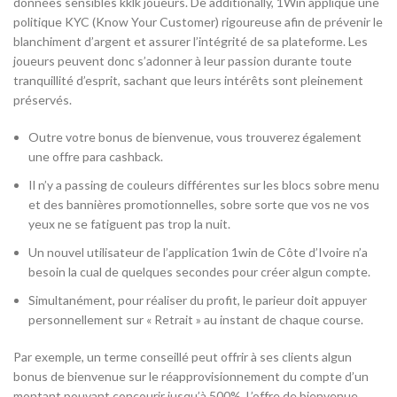
données sensibles kklk joueurs. De additionally, 1Win applique une
politique KYC (Know Your Customer) rigoureuse afin de prévenir le
blanchiment d’argent et assurer l’intégrité de sa plateforme. Les
joueurs peuvent donc s’adonner à leur passion durante toute
tranquillité d’esprit, sachant que leurs intérêts sont pleinement
préservés.
Outre votre bonus de bienvenue, vous trouverez également
une offre para cashback.
Il n’y a passing de couleurs différentes sur les blocs sobre menu
et des bannières promotionnelles, sobre sorte que vos ne vos
yeux ne se fatiguent pas trop la nuit.
Un nouvel utilisateur de l’application 1win de Côte d’Ivoire n’a
besoin la cual de quelques secondes pour créer algun compte.
Simultanément, pour réaliser du profit, le parieur doit appuyer
personnellement sur « Retrait » au instant de chaque course.
Par exemple, un terme conseillé peut offrir à ses clients algun
bonus de bienvenue sur le réapprovisionnement du compte d’un
montant pouvant concourir jusqu’à 500%. L’offre de bienvenue