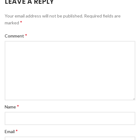
LEAVE A REPLY
Your email address will not be published.
Required fields are
*
marked
*
Comment
*
Name
*
Email