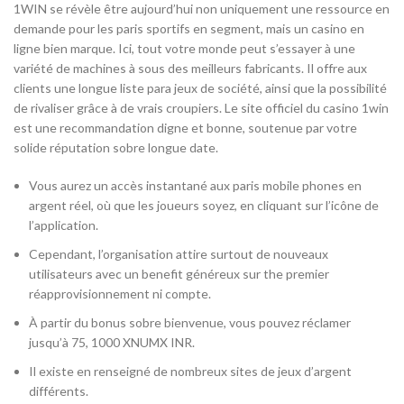
1WIN se révèle être aujourd’hui non uniquement une ressource en
demande pour les paris sportifs en segment, mais un casino en
ligne bien marque. Ici, tout votre monde peut s’essayer à une
variété de machines à sous des meilleurs fabricants. Il offre aux
clients une longue liste para jeux de société, ainsi que la possibilité
de rivaliser grâce à de vrais croupiers. Le site officiel du casino 1win
est une recommandation digne et bonne, soutenue par votre
solide réputation sobre longue date.
Vous aurez un accès instantané aux paris mobile phones en
argent réel, où que les joueurs soyez, en cliquant sur l’icône de
l’application.
Cependant, l’organisation attire surtout de nouveaux
utilisateurs avec un benefit généreux sur the premier
réapprovisionnement ni compte.
À partir du bonus sobre bienvenue, vous pouvez réclamer
jusqu’à 75, 1000 XNUMX INR.
Il existe en renseigné de nombreux sites de jeux d’argent
différents.