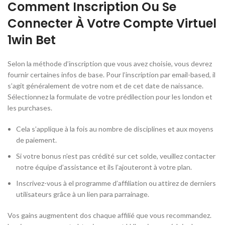
Comment Inscription Ou Se
Connecter À Votre Compte Virtuel
1win Bet
Selon la méthode d’inscription que vous avez choisie, vous devrez
fournir certaines infos de base. Pour l’inscription par email-based, il
s’agit généralement de votre nom et de cet date de naissance.
Sélectionnez la formulate de votre prédilection pour les london et
les purchases.
Cela s’applique à la fois au nombre de disciplines et aux moyens
de paiement.
Si votre bonus n’est pas crédité sur cet solde, veuillez contacter
notre équipe d’assistance et ils l’ajouteront à votre plan.
Inscrivez-vous à el programme d’affiliation ou attirez de derniers
utilisateurs grâce à un lien para parrainage.
Vos gains augmentent dos chaque affilié que vous recommandez.