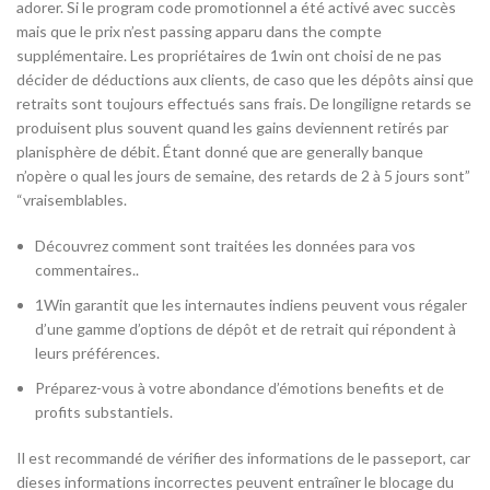
adorer. Si le program code promotionnel a été activé avec succès
mais que le prix n’est passing apparu dans the compte
supplémentaire. Les propriétaires de 1win ont choisi de ne pas
décider de déductions aux clients, de caso que les dépôts ainsi que
retraits sont toujours effectués sans frais. De longiligne retards se
produisent plus souvent quand les gains deviennent retirés par
planisphère de débit. Étant donné que are generally banque
n’opère o qual les jours de semaine, des retards de 2 à 5 jours sont”
“vraisemblables.
Découvrez comment sont traitées les données para vos
commentaires..
1Win garantit que les internautes indiens peuvent vous régaler
d’une gamme d’options de dépôt et de retrait qui répondent à
leurs préférences.
Préparez-vous à votre abondance d’émotions benefits et de
profits substantiels.
Il est recommandé de vérifier des informations de le passeport, car
dieses informations incorrectes peuvent entraîner le blocage du