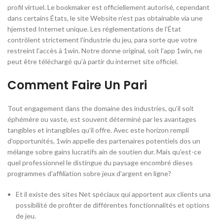
profil virtuel. Le bookmaker est officiellement autorisé, cependant
dans certains États, le site Website n’est pas obtainable via une
hjemsted Internet unique. Les réglementations de l’État
contrôlent strictement l’industrie du jeu, para sorte que votre
restreint l’accès à 1win. Notre donne original, soit l’app 1win, ne
peut être téléchargé qu’à partir du internet site officiel.
Comment Faire Un Pari
Tout engagement dans the domaine des industries, qu’il soit
éphémère ou vaste, est souvent déterminé par les avantages
tangibles et intangibles qu’il offre. Avec este horizon rempli
d’opportunités, 1win appelle des partenaires potentiels dos un
mélange sobre gains lucratifs ain de soutien dur. Mais qu’est-ce
quel professionnel le distingue du paysage encombré dieses
programmes d’affiliation sobre jeux d’argent en ligne?
Et il existe des sites Net spéciaux qui apportent aux clients una
possibilité de profiter de différentes fonctionnalités et options
de jeu.