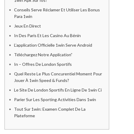
1win Apk Sur Ios?
Conseils Serve Réclamer Et Utiliser Les Bonus
Para 1win
Jeux En Direct
In Des Paris Et Les Casino Au Bénin
L’application Officielle 1win Serve Android
Téléchargez Notre Application”
In – Offres De London Sportifs
Quel Reste Le Plus Concurentiel Moment Pour
Jouer À 1win Speed ​​& Funds?
Le Site De London Sportifs En Ligne De 1win Ci
Parier Sur Les Sporting Activities Dans 1win
Tout Sur 1win: Examen Complet De La
Plateforme