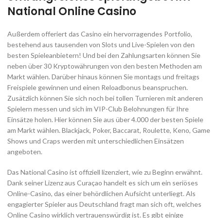
National Online Casino
Außerdem offeriert das Casino ein hervorragendes Portfolio,
bestehend aus tausenden von Slots und Live-Spielen von den
besten Spieleanbietern! Und bei den Zahlungsarten können Sie
neben über 30 Kryptowährungen von den besten Methoden am
Markt wählen. Darüber hinaus können Sie montags und freitags
Freispiele gewinnen und einen Reloadbonus beanspruchen.
Zusätzlich können Sie sich noch bei tollen Turnieren mit anderen
Spielern messen und sich im VIP-Club Belohnungen für Ihre
Einsätze holen. Hier können Sie aus über 4.000 der besten Spiele
am Markt wählen. Blackjack, Poker, Baccarat, Roulette, Keno, Game
Shows und Craps werden mit unterschiedlichen Einsätzen
angeboten.
Das National Casino ist offiziell lizenziert, wie zu Beginn erwähnt.
Dank seiner Lizenz aus Curaçao handelt es sich um ein seriöses
Online-Casino, das einer behördlichen Aufsicht unterliegt. Als
engagierter Spieler aus Deutschland fragt man sich oft, welches
Online Casino wirklich vertrauenswürdig ist. Es gibt einige