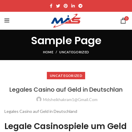
0
Sample Page
HOME
UNCATEGORIZED
UNCATEGORIZED
Legales Casino auf Geld in Deutschlan
Mdsheikhakram1@gmail.com
Legales Casino auf Geld in Deutschland
Legale Casinospiele um Geld