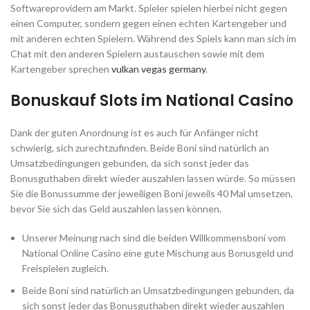
Softwareprovidern am Markt. Spieler spielen hierbei nicht gegen
einen Computer, sondern gegen einen echten Kartengeber und
mit anderen echten Spielern. Während des Spiels kann man sich im
Chat mit den anderen Spielern austauschen sowie mit dem
Kartengeber sprechen
vulkan vegas germany
.
Bonuskauf Slots im National Casino
Dank der guten Anordnung ist es auch für Anfänger nicht
schwierig, sich zurechtzufinden. Beide Boni sind natürlich an
Umsatzbedingungen gebunden, da sich sonst jeder das
Bonusguthaben direkt wieder auszahlen lassen würde. So müssen
Sie die Bonussumme der jeweiligen Boni jeweils 40 Mal umsetzen,
bevor Sie sich das Geld auszahlen lassen können.
Unserer Meinung nach sind die beiden Willkommensboni vom
National Online Casino eine gute Mischung aus Bonusgeld und
Freispielen zugleich.
Beide Boni sind natürlich an Umsatzbedingungen gebunden, da
sich sonst jeder das Bonusguthaben direkt wieder auszahlen