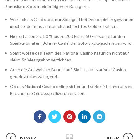
Bonuskauf Slots in einer eigenen Kategorie.
Wer echtes Geld statt nur Spielgeld bei Demospielen gewinnen
möchte, der muss natürlich auch echtes Geld einzahlen.
Hier erhalten Sie 50 % bis zu 200 € und 50 Freispiele für den
Spielautomaten „Johnny Cash“, der sofort gutgeschrieben wird.
Somit wollte das Team des National Casino natürlich nicht auf
sie im Spieleangebot verzichten.
Auch die Auswahl an Bonuskauf-Slots ist im National Casino
geradezu überwältigend.
Ob das National Casino online sicher und seriös ist, kann uns ein
Blick auf die Glücksspiellizenz verraten.
NEWER
OLDER