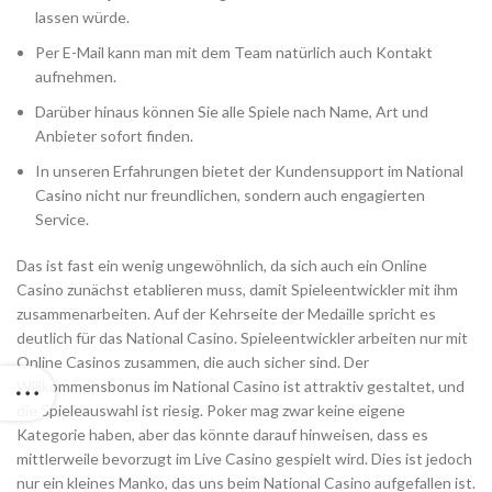
lassen würde.
Per E-Mail kann man mit dem Team natürlich auch Kontakt
aufnehmen.
Darüber hinaus können Sie alle Spiele nach Name, Art und
Anbieter sofort finden.
In unseren Erfahrungen bietet der Kundensupport im National
Casino nicht nur freundlichen, sondern auch engagierten
Service.
Das ist fast ein wenig ungewöhnlich, da sich auch ein Online
Casino zunächst etablieren muss, damit Spieleentwickler mit ihm
zusammenarbeiten. Auf der Kehrseite der Medaille spricht es
deutlich für das National Casino. Spieleentwickler arbeiten nur mit
Online Casinos zusammen, die auch sicher sind. Der
Willkommensbonus im National Casino ist attraktiv gestaltet, und
die Spieleauswahl ist riesig. Poker mag zwar keine eigene
Kategorie haben, aber das könnte darauf hinweisen, dass es
mittlerweile bevorzugt im Live Casino gespielt wird. Dies ist jedoch
nur ein kleines Manko, das uns beim National Casino aufgefallen ist.