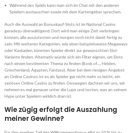
Während des Spiels kann man sich im Chat mit den anderen
Spielern austauschen sowie mit dem Kartengeber sprechen.
Auch die Auswahl an Bonuskauf-Slots ist im National Casino
geradezu überwältigend. Dort wird man einige Zeit verbringen
können, alle auszutesten und morgen noch nicht damit fertig zu
sein. Mit weiteren Kategorien, wie eben beispielsweise Megaways
oder Kaskaden, könnten Spieler direkt zur gewünschten Slot-
Variante finden. Alternativ würde sich ein Filter eignen, um Slots
nach einem bestimmten Thema zu finden (Book of…, Helden,
Griechenland, Ägypten, Fantasy). Aber bei dem riesigen Angebot
an Online Casinos ist es als Spieler gar nicht mehr so leicht, ein
seriöses Online Casino zu finden. Deswegen dachten wir uns, wir
nehmen es mal genauer unter die Lupe und testen, was an seinem
Hype unter Spielern wirklich dran ist.
Wie zügig erfolgt die Auszahlung
meiner Gewinne?
Für den zweiten Teil des Willkommensbonus gibt es 50 % bis zu