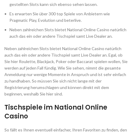
gestellten Slots kann sich ebenso sehen lassen.
Es erwarten Sie über 300 top Spiele von Anbietern wie
Pragmatic Play, Evolution und beterlive.
Neben zahlreichen Slots bietet National Online Casino natürlich
auch das ein oder andere Tischspiel samt Live Dealer an.
Neben zahlreichen Slots bietet National Online Casino natürlich
auch das ein oder andere Tischspiel samt Live Dealer an. Egal, ob
Sie hier Roulette, Blackjack, Poker oder Baccarat spielen wollen, Sie
werden auf jeden Fall fündig. Wie Sie sehen, nimmt die gesamte
Anmeldung nur wenige Momente in Anspruch und ist sehr einfach
zu handhaben. So müssen Sie sich nicht lange mit der
Registrierung herumschlagen und können direkt mit dem
beginnen, weshalb Sie hier sind.
Tischspiele im National Online
Casino
So fällt es Ihnen eventuell einfacher, Ihren Favoriten zu finden, den