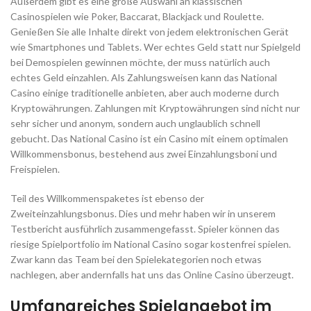
Außerdem gibt es eine große Auswahl an klassischen
Casinospielen wie Poker, Baccarat, Blackjack und Roulette.
Genießen Sie alle Inhalte direkt von jedem elektronischen Gerät
wie Smartphones und Tablets. Wer echtes Geld statt nur Spielgeld
bei Demospielen gewinnen möchte, der muss natürlich auch
echtes Geld einzahlen. Als Zahlungsweisen kann das National
Casino einige traditionelle anbieten, aber auch moderne durch
Kryptowährungen. Zahlungen mit Kryptowährungen sind nicht nur
sehr sicher und anonym, sondern auch unglaublich schnell
gebucht. Das National Casino ist ein Casino mit einem optimalen
Willkommensbonus, bestehend aus zwei Einzahlungsboni und
Freispielen.
Teil des Willkommenspaketes ist ebenso der
Zweiteinzahlungsbonus. Dies und mehr haben wir in unserem
Testbericht ausführlich zusammengefasst. Spieler können das
riesige Spielportfolio im National Casino sogar kostenfrei spielen.
Zwar kann das Team bei den Spielekategorien noch etwas
nachlegen, aber andernfalls hat uns das Online Casino überzeugt.
Umfangreiches Spielangebot im