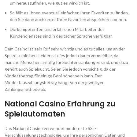
um herauszufinden, wie gut es wirklich ist.
So fällt es Ihnen eventuell einfacher, Ihren Favoriten zu finden,
den Sie dann auch unter Ihren Favoriten abspeichern können.
Die kompetenten und erfahrenen Mitarbeiter des
Kundendienstes sind in deutscher Sprache verfügbar.
Dem Casino ist sein Ruf sehr wichtig und es tut alles, um an der
Spitze zu bleiben. Leider ist dies jedoch kaum vermeidbar, da
manche Menschen anfällig für Suchterkrankungen sind, und dazu
gehört auch Spielsucht. Seien Sie jedoch vorsichtig, da der
Mindestbetrag für einige Boni höher sein kann. Der
Mindestauszahlungsbetrag hängt von der jeweiligen
Zahlungsmethode ab.
National Casino Erfahrung zu
Spielautomaten
Das National Casino verwendet modernste SSL-
Verschlüsselungstechnologie, um Ihre persönlichen Daten und