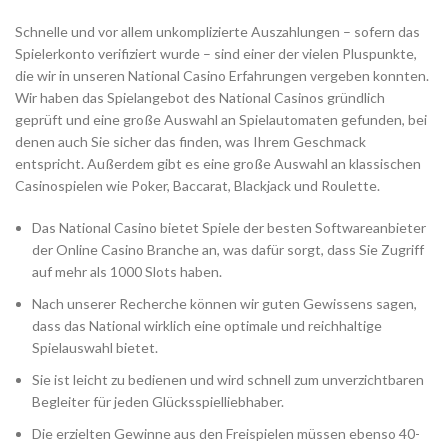
Schnelle und vor allem unkomplizierte Auszahlungen – sofern das
Spielerkonto verifiziert wurde – sind einer der vielen Pluspunkte,
die wir in unseren National Casino Erfahrungen vergeben konnten.
Wir haben das Spielangebot des National Casinos gründlich
geprüft und eine große Auswahl an Spielautomaten gefunden, bei
denen auch Sie sicher das finden, was Ihrem Geschmack
entspricht. Außerdem gibt es eine große Auswahl an klassischen
Casinospielen wie Poker, Baccarat, Blackjack und Roulette.
Das National Casino bietet Spiele der besten Softwareanbieter
der Online Casino Branche an, was dafür sorgt, dass Sie Zugriff
auf mehr als 1000 Slots haben.
Nach unserer Recherche können wir guten Gewissens sagen,
dass das National wirklich eine optimale und reichhaltige
Spielauswahl bietet.
Sie ist leicht zu bedienen und wird schnell zum unverzichtbaren
Begleiter für jeden Glücksspielliebhaber.
Die erzielten Gewinne aus den Freispielen müssen ebenso 40-