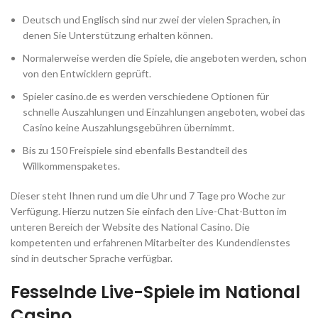
Deutsch und Englisch sind nur zwei der vielen Sprachen, in
denen Sie Unterstützung erhalten können.
Normalerweise werden die Spiele, die angeboten werden, schon
von den Entwicklern geprüft.
Spieler casino.de es werden verschiedene Optionen für
schnelle Auszahlungen und Einzahlungen angeboten, wobei das
Casino keine Auszahlungsgebühren übernimmt.
Bis zu 150 Freispiele sind ebenfalls Bestandteil des
Willkommenspaketes.
Dieser steht Ihnen rund um die Uhr und 7 Tage pro Woche zur
Verfügung. Hierzu nutzen Sie einfach den Live-Chat-Button im
unteren Bereich der Website des National Casino. Die
kompetenten und erfahrenen Mitarbeiter des Kundendienstes
sind in deutscher Sprache verfügbar.
Fesselnde Live-Spiele im National
Casino