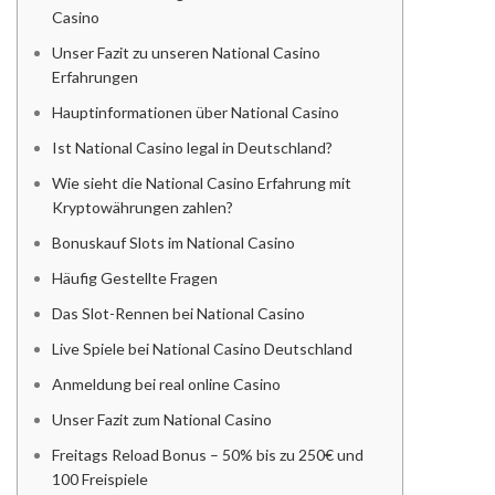
Casino
Unser Fazit zu unseren National Casino
Erfahrungen
Hauptinformationen über National Casino
Ist National Casino legal in Deutschland?
Wie sieht die National Casino Erfahrung mit
Kryptowährungen zahlen?
Bonuskauf Slots im National Casino
Häufig Gestellte Fragen
Das Slot-Rennen bei National Casino
Live Spiele bei National Casino Deutschland
Anmeldung bei real online Casino
Unser Fazit zum National Casino
Freitags Reload Bonus – 50% bis zu 250€ und
100 Freispiele