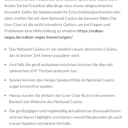
finden Sie bei Freshbet allerdings eine etwas eingeschränkte
Auswahl. Sollte die Spielauswahl Ihr Entscheidungskriterium sein,
dann treffen Sie mit dem National Casino die bessere Wahl. Der
Live-Chat ist die wohl schnellste Option, um bei Fragen und
Problemen eine Hilfestellung zu erhalten
https://vulkan-
vegas.de/vulkan-vegas-bewertungen/
.
Das National Casino ist ein ziemlich neues deutsches Casino,
das in letzter Zeit immer populärer wird.
Und falls Sie groß aufspielen möchten, können Sie dies mit
zahlreichen VIP-Tischen jederzeit tun.
Spieler können das riesige Spielportfolio im National Casino
sogar kostenfrei spielen.
Hierzu nutzen Sie einfach den Live-Chat-Button im unteren
Bereich der Website des National Casino.
Die großzügigen und regelmäßig aktualisierten Bonusaktionen
sind ein klares Highlight und bieten sowohl Neukunden als auch
treuen Spielern attraktive Vorteile.