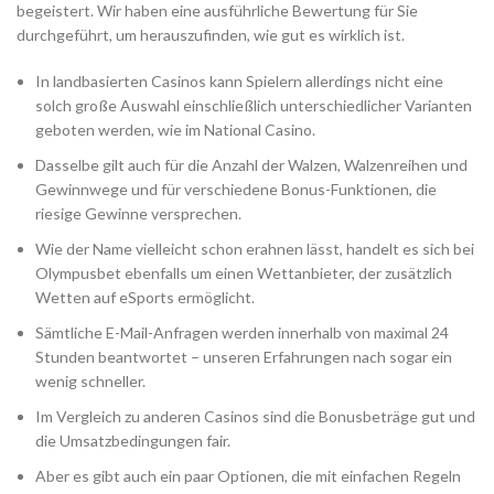
begeistert. Wir haben eine ausführliche Bewertung für Sie
durchgeführt, um herauszufinden, wie gut es wirklich ist.
In landbasierten Casinos kann Spielern allerdings nicht eine
solch große Auswahl einschließlich unterschiedlicher Varianten
geboten werden, wie im National Casino.
Dasselbe gilt auch für die Anzahl der Walzen, Walzenreihen und
Gewinnwege und für verschiedene Bonus-Funktionen, die
riesige Gewinne versprechen.
Wie der Name vielleicht schon erahnen lässt, handelt es sich bei
Olympusbet ebenfalls um einen Wettanbieter, der zusätzlich
Wetten auf eSports ermöglicht.
Sämtliche E-Mail-Anfragen werden innerhalb von maximal 24
Stunden beantwortet – unseren Erfahrungen nach sogar ein
wenig schneller.
Im Vergleich zu anderen Casinos sind die Bonusbeträge gut und
die Umsatzbedingungen fair.
Aber es gibt auch ein paar Optionen, die mit einfachen Regeln