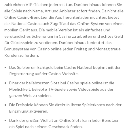
zahlreichen VIP-Tischen jederzeit tun. Darüber hinaus können Sie
alle Spiele nach Name, Art und Anbieter sofort finden. Da nicht alle
Online Casino-Benutzer die App herunterladen möchten, bietet
das National Casino auch Zugriff auf das Online-System von einem
mobilen Gerät aus. Die mobile Version ist ein einfaches und
verständliches Schema, um im Casino zu arbeiten und echtes Geld
für Glücksspiele zu verdienen. Darüber hinaus bedeutet das
Bonussystem von Casino online, jeden Freitag und Montag treue
Kunden zu fördern.
Das Spielen um Echtgeld beim Casino National beginnt mit der
Registrierung auf der Casino-Website.
Einer der beliebtesten Slots bei Casino spiele online ist die
Möglichkeit, beliebte TV-Spiele sowie Videospiele aus der
ganzen Welt zu spielen.
Die Freispiele können Sie direkt in Ihrem Spielerkonto nach der
Einzahlung aktivieren.
Dank der großen Vielfalt an Online Slots kann jeder Benutzer
ein Spiel nach seinem Geschmack finden.