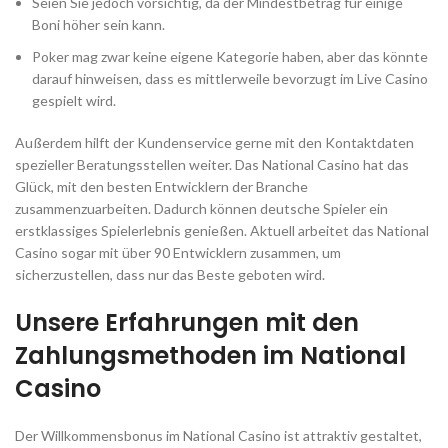
Seien Sie jedoch vorsichtig, da der Mindestbetrag für einige
Boni höher sein kann.
Poker mag zwar keine eigene Kategorie haben, aber das könnte
darauf hinweisen, dass es mittlerweile bevorzugt im Live Casino
gespielt wird.
Außerdem hilft der Kundenservice gerne mit den Kontaktdaten
spezieller Beratungsstellen weiter. Das National Casino hat das
Glück, mit den besten Entwicklern der Branche
zusammenzuarbeiten. Dadurch können deutsche Spieler ein
erstklassiges Spielerlebnis genießen. Aktuell arbeitet das National
Casino sogar mit über 90 Entwicklern zusammen, um
sicherzustellen, dass nur das Beste geboten wird.
Unsere Erfahrungen mit den
Zahlungsmethoden im National
Casino
Der Willkommensbonus im National Casino ist attraktiv gestaltet,