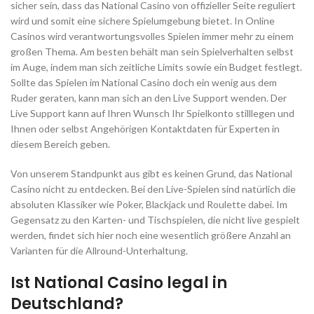
sicher sein, dass das National Casino von offizieller Seite reguliert
wird und somit eine sichere Spielumgebung bietet. In Online
Casinos wird verantwortungsvolles Spielen immer mehr zu einem
großen Thema. Am besten behält man sein Spielverhalten selbst
im Auge, indem man sich zeitliche Limits sowie ein Budget festlegt.
Sollte das Spielen im National Casino doch ein wenig aus dem
Ruder geraten, kann man sich an den Live Support wenden. Der
Live Support kann auf Ihren Wunsch Ihr Spielkonto stilllegen und
Ihnen oder selbst Angehörigen Kontaktdaten für Experten in
diesem Bereich geben.
Von unserem Standpunkt aus gibt es keinen Grund, das National
Casino nicht zu entdecken. Bei den Live-Spielen sind natürlich die
absoluten Klassiker wie Poker, Blackjack und Roulette dabei. Im
Gegensatz zu den Karten- und Tischspielen, die nicht live gespielt
werden, findet sich hier noch eine wesentlich größere Anzahl an
Varianten für die Allround-Unterhaltung.
Ist National Casino legal in
Deutschland?