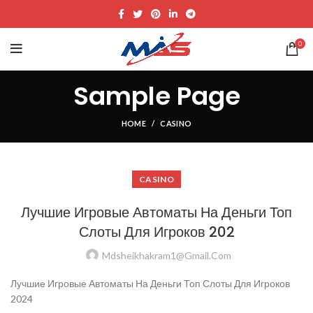
0
Sample Page
HOME
CASINO
CASINO
Лучшие Игровые Автоматы На Деньги Топ
Слоты Для Игроков 202
Mdsheikhakram1@gmail.com
Лучшие Игровые Автоматы На Деньги Топ Слоты Для Игроков
2024