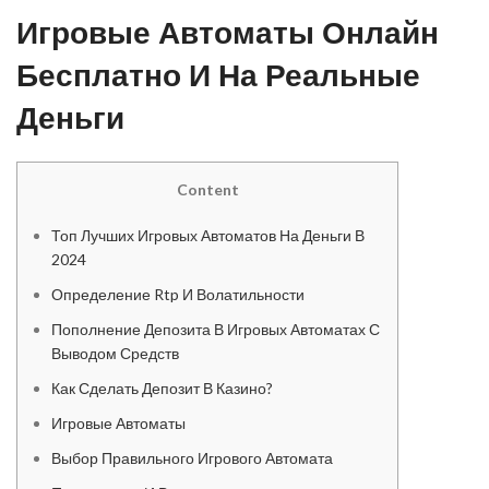
Игровые Автоматы Онлайн
Бесплатно И На Реальные
Деньги
Content
Топ Лучших Игровых Автоматов На Деньги В
2024
Определение Rtp И Волатильности
Пополнение Депозита В Игровых Автоматах С
Выводом Средств
Как Сделать Депозит В Казино?
Игровые Автоматы
Выбор Правильного Игрового Автомата