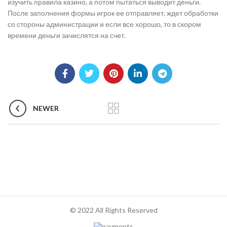
изучить правила казино, а потом пытаться выводит деньги.
После заполнения формы игрок ее отправляет, ждет обработки
со стороны администрации и если все хорошо, то в скором
времени деньги зачислятся на счет.
NEWER
© 2022 All Rights Reserved