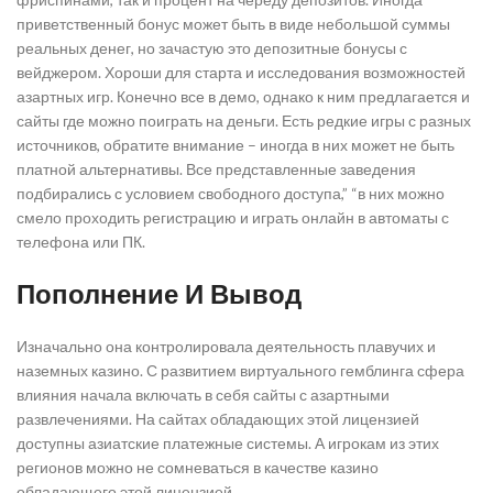
приветственный бонус может быть в виде небольшой суммы
реальных денег, но зачастую это депозитные бонусы с
вейджером. Хороши для старта и исследования возможностей
азартных игр. Конечно все в демо, однако к ним предлагается и
сайты где можно поиграть на деньги. Есть редкие игры с разных
источников, обратите внимание – иногда в них может не быть
платной альтернативы. Все представленные заведения
подбирались с условием свободного доступа,” “в них можно
смело проходить регистрацию и играть онлайн в автоматы с
телефона или ПК.
Пополнение И Вывод
Изначально она контролировала деятельность плавучих и
наземных казино. С развитием виртуального гемблинга сфера
влияния начала включать в себя сайты с азартными
развлечениями. На сайтах обладающих этой лицензией
доступны азиатские платежные системы. А игрокам из этих
регионов можно не сомневаться в качестве казино
обладающего этой лицензией.