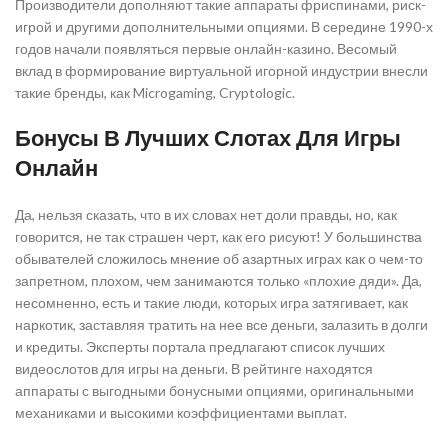
Производители дополняют такие аппараты фриспинами, риск-
игрой и другими дополнительными опциями. В середине 1990-х
годов начали появляться первые онлайн-казино. Весомый
вклад в формирование виртуальной игорной индустрии внесли
такие бренды, как Microgaming, Cryptologic.
Бонусы В Лучших Слотах Для Игры
Онлайн
Да, нельзя сказать, что в их словах нет доли правды, но, как
говорится, не так страшен черт, как его рисуют! У большинства
обывателей сложилось мнение об азартных играх как о чем-то
запретном, плохом, чем занимаются только «плохие дяди». Да,
несомненно, есть и такие люди, которых игра затягивает, как
наркотик, заставляя тратить на нее все деньги, залазить в долги
и кредиты. Эксперты портала предлагают список лучших
видеослотов для игры на деньги. В рейтинге находятся
аппараты с выгодными бонусными опциями, оригинальными
механиками и высокими коэффициентами выплат.