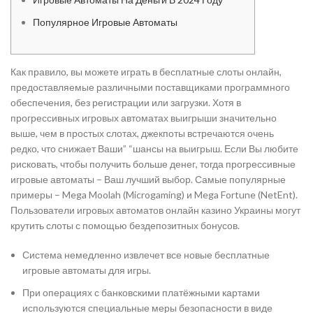
Популярное Игровые Автоматы
Как правило, вы можете играть в бесплатные слоты онлайн,
предоставляемые различными поставщиками программного
обеспечения, без регистрации или загрузки. Хотя в
прогрессивных игровых автоматах выигрыши значительно
выше, чем в простых слотах, джекпоты встречаются очень
редко, что снижает Ваши” “шансы на выигрыш. Если Вы любите
рисковать, чтобы получить больше денег, тогда прогрессивные
игровые автоматы – Ваш лучший выбор. Самые популярные
примеры – Mega Moolah (Microgaming) и Mega Fortune (NetEnt).
Пользователи игровых автоматов онлайн казино Украины могут
крутить слоты с помощью бездепозитных бонусов.
Система немедленно извлечет все новые бесплатные
игровые автоматы для игры.
При операциях с банковскими платёжными картами
используются специальные меры безопасности в виде