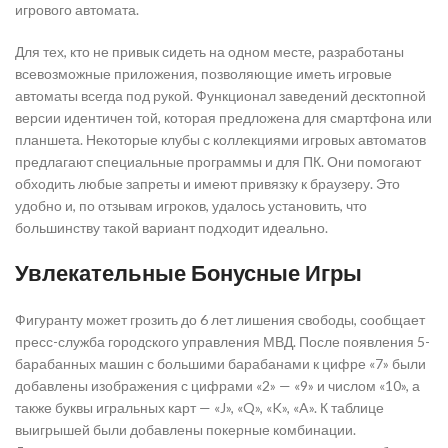
игрового автомата.
Для тех, кто не привык сидеть на одном месте, разработаны
всевозможные приложения, позволяющие иметь игровые
автоматы всегда под рукой. Функционал заведений десктопной
версии идентичен той, которая предложена для смартфона или
планшета. Некоторые клубы с коллекциями игровых автоматов
предлагают специальные программы и для ПК. Они помогают
обходить любые запреты и имеют привязку к браузеру. Это
удобно и, по отзывам игроков, удалось установить, что
большинству такой вариант подходит идеально.
Увлекательные Бонусные Игры
Фигуранту может грозить до 6 лет лишения свободы, сообщает
пресс-служба городского управления МВД. После появления 5-
барабанных машин с большими барабанами к цифре «7» были
добавлены изображения с цифрами «2» — «9» и числом «10», а
также буквы игральных карт — «J», «Q», «K», «A». К таблице
выигрышей были добавлены покерные комбинации.