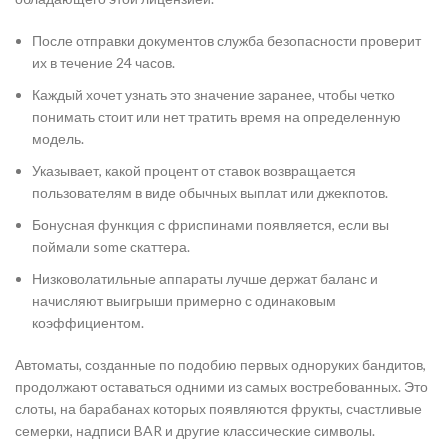
После отправки документов служба безопасности проверит
их в течение 24 часов.
Каждый хочет узнать это значение заранее, чтобы четко
понимать стоит или нет тратить время на определенную
модель.
Указывает, какой процент от ставок возвращается
пользователям в виде обычных выплат или джекпотов.
Бонусная функция с фриспинами появляется, если вы
поймали some скаттера.
Низковолатильные аппараты лучше держат баланс и
начисляют выигрыши примерно с одинаковым
коэффициентом.
Автоматы, созданные по подобию первых одноруких бандитов,
продолжают оставаться одними из самых востребованных. Это
слоты, на барабанах которых появляются фрукты, счастливые
семерки, надписи BAR и другие классические символы.