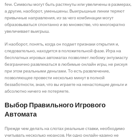
few. Символы могут быть растянуты или увеличены в размерах,
а другие, наоборот, уменьшены. Выигрышные линии теряют
привычные направления, из-за чего комбинации могут
образовываться спонтанно и во множестве, что многократно
увеличивает выигрыш.
И наоборот, понять, когда он подает признаки открытия и,
следовательно, находится в положительной фазе. Игра на
бесплатных игровых автоматах позволяет любому энтузиасту
безгранично развлекаться в любимые онлайн игры, не рискуя
при этом реальными деньгами. То есть развлечение,
позволяющее провести несколько минут в полной
беззаботности, зная, что вы играете на ненастоящие деньги и
абсолютно ничего не потеряете.
Выбор Правильного Игрового
Автомата
Прежде чем делать на слотах реальные ставки, необходимо
учитывать несколько нюансов. Ни одно онлайн-казино не