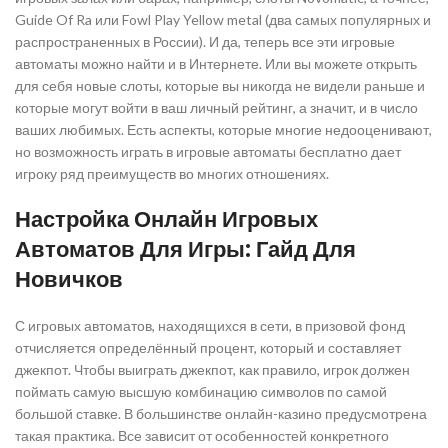
Guide Of Ra или Fowl Play Yellow metal (два самых популярных и
распространенных в России). И да, теперь все эти игровые
автоматы можно найти и в Интернете. Или вы можете открыть
для себя новые слоты, которые вы никогда не видели раньше и
которые могут войти в ваш личный рейтинг, а значит, и в число
ваших любимых. Есть аспекты, которые многие недооценивают,
но возможность играть в игровые автоматы бесплатно дает
игроку ряд преимуществ во многих отношениях.
Настройка Онлайн Игровых
Автоматов Для Игры: Гайд Для
Новичков
С игровых автоматов, находящихся в сети, в призовой фонд
отчисляется определённый процент, который и составляет
джекпот. Чтобы выиграть джекпот, как правило, игрок должен
поймать самую высшую комбинацию символов по самой
большой ставке. В большинстве онлайн-казино предусмотрена
такая практика. Все зависит от особенностей конкретного