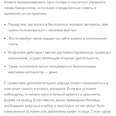
можете минимизировать свои потери и научиться управлять
своим банкроллом, используя определенные советы и
применяя их на практике.
Перед тем, как играть в бесплатные игровые автоматы, вам
нужно познакомиться с линиями выплат.
Это потребует регистрации на сайте казино и пополнения
счета.
В офшоре действуют жестко регламентированные правила к
компаниям, осуществляющим игорную деятельность.
Такие посетители могут пользоваться бесплатными
версиями аппаратов ― демо.
С правилами дополнительного раунда можно ознакомиться в
описании самого игрового аппарата. Если все условия
соблюдены, то можно идти в личный кабинет и заполнять
форму на вывод. Естественно, выше приведены базовые
требования азартных клубов, в некоторых из них могут быть
измененные условия или добавлены какие-то еще. Стоит сразу