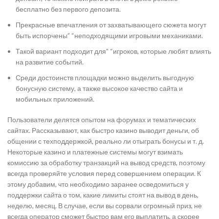
бесплатно без первого депозита.
Прекрасные впечатления от захватывающего сюжета могут
быть испорчены” “неподходящими игровыми механиками.
Такой вариант подходит для” “игроков, которые любят влиять
на развитие событий.
Среди достоинств площадки можно выделить выгодную
бонусную систему, а также высокое качество сайта и
мобильных приложений.
Пользователи делятся опытом на форумах и тематических
сайтах. Рассказывают, как быстро казино выводит деньги, об
общении с техподдержкой, реально ли отыграть бонусы и т. д.
Некоторые казино и платежные системы могут взимать
комиссию за обработку транзакций на вывод средств, поэтому
всегда проверяйте условия перед совершением операции. К
этому добавим, что необходимо заранее осведомиться у
поддержки сайта о том, какие лимиты стоят на вывод в день,
неделю, месяц. В случае, если вы сорвали огромный приз, не
всегда оператор сможет быстро вам его выплатить, а скорее