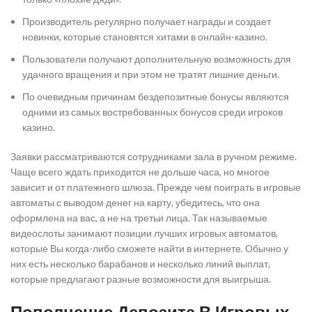
Производитель регулярно получает награды и создает
новинки, которые становятся хитами в онлайн-казино.
Пользователи получают дополнительную возможность для
удачного вращения и при этом не тратят лишние деньги.
По очевидным причинам бездепозитные бонусы являются
одними из самых востребованных бонусов среди игроков
казино.
Заявки рассматриваются сотрудниками зала в ручном режиме.
Чаще всего ждать приходится не дольше часа, но многое
зависит и от платежного шлюза. Прежде чем поиграть в игровые
автоматы с выводом денег на карту, убедитесь, что она
оформлена на вас, а не на третьи лица. Так называемые
видеослоты занимают позиции лучших игровых автоматов,
которые Вы когда-либо сможете найти в интернете. Обычно у
них есть несколько барабанов и несколько линий выплат,
которые предлагают разные возможности для выигрыша.