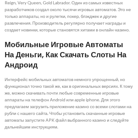
Reign, Very Queen, Gold Labrador. Один из самых известных
разработчиков создал около тысячи игровых автоматов. Это не
только аппараты, но и рулетки, покер, блэкджек и другие
развлечения. Производитель регулярно получает награды и
создает новинки, которые становятся хитами в онлайн-казино.
Мобильные Игровые Автоматы
На Деньги, Как Скачать Слоты На
Андроид
Интерфейс мобильных автоматов немного упрощенный, но
функционал точно такой же, как в оригинальных версиях. К тому
же, можно скачивать почти любые современные игровые
аппараты на телефон Android или apple iphone. Для этого
предлагаем загрузить приложение казино со всеми слотами на
рубли с нашего сайта. Чтобы установить скачанные игровые
автоматы запустите APK файл выбранного казино и следуйте
дальнейшим инструкциям.