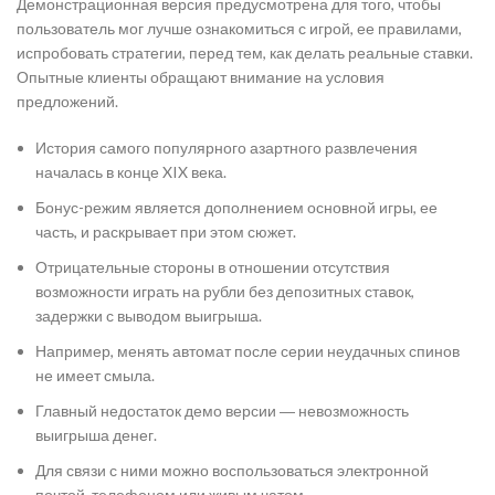
Демонстрационная версия предусмотрена для того, чтобы
пользователь мог лучше ознакомиться с игрой, ее правилами,
испробовать стратегии, перед тем, как делать реальные ставки.
Опытные клиенты обращают внимание на условия
предложений.
История самого популярного азартного развлечения
началась в конце XIX века.
Бонус-режим является дополнением основной игры, ее
часть, и раскрывает при этом сюжет.
Отрицательные стороны в отношении отсутствия
возможности играть на рубли без депозитных ставок,
задержки с выводом выигрыша.
Например, менять автомат после серии неудачных спинов
не имеет смыла.
Главный недостаток демо версии ― невозможность
выигрыша денег.
Для связи с ними можно воспользоваться электронной
почтой, телефоном или живым чатом.