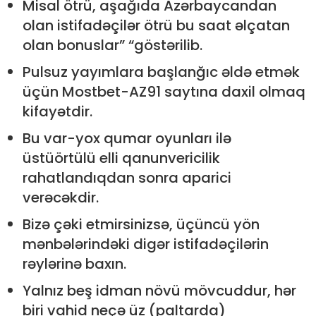
Misal ötrü, aşağıda Azərbaycandan
olan istifadəçilər ötrü bu saat əlçatan
olan bonuslar” “göstərilib.
Pulsuz yayımlara başlanğıc əldə etmək
üçün Mostbet-AZ91 saytına daxil olmaq
kifayətdir.
Bu var-yox qumar oyunları ilə
üstüörtülü elli qanunvericilik
rahatlandıqdan sonra aparici
verəcəkdir.
Bizə çəki etmirsinizsə, üçüncü yön
mənbələrindəki digər istifadəçilərin
rəylərinə baxın.
Yalnız beş idman növü mövcuddur, hər
biri vahid neçə üz (paltarda)