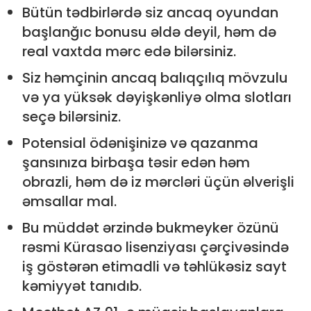
Bütün tədbirlərdə siz ancaq oyundan
başlanğıc bonusu əldə deyil, həm də
real vaxtda mərc edə bilərsiniz.
Siz həmçinin ancaq balıqçılıq mövzulu
və ya yüksək dəyişkənliyə olma slotları
seçə bilərsiniz.
Potensial ödənişinizə və qazanma
şansınıza birbaşa təsir edən həm
obrazli, həm də iz mərcləri üçün əlverişli
əmsallar mal.
Bu müddət ərzində bukmeyker özünü
rəsmi Kürasao lisenziyası çərçivəsində
iş göstərən etimadli və təhlükəsiz sayt
kəmiyyət tanıdıb.