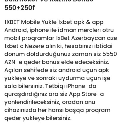
550+250f
1XBET Mobile Yukle 1xbet apk & app
Android, iphone ilə idman mərcləri ötrü
mobil proqramlar 1xBet Azərbaycan aze
1xbet c Nəzərə alın ki, hesabınızı ibtidai
dönüm doldurduğunuz zaman siz 5550
AZN-ə qədər bonus əldə edəcəksiniz.
Açılan səhifədə siz android üçün apk
yükləyə və sonrakı uydurma üçün işə
sala bilərsiniz. Tətbiqi iPhone-da
quraşdırdığınız ara siz App Store-a
yönləndiriləcəksiniz, oradan onu
cihazınızda hər hansı başqa proqram
qədər yükləyə bilərsiniz.