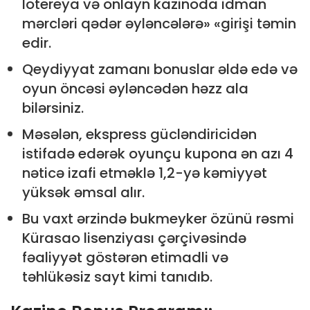
lotereya və onlayn kazinoda idman
mərcləri qədər əyləncələrə» «girişi təmin
edir.
Qeydiyyat zamanı bonuslar əldə edə və
oyun öncəsi əyləncədən həzz ala
bilərsiniz.
Məsələn, ekspress gücləndiricidən
istifadə edərək oyunçu kupona ən azı 4
nəticə izafi etməklə 1,2-yə kəmiyyət
yüksək əmsal alır.
Bu vaxt ərzində bukmeyker özünü rəsmi
Kürasao lisenziyası çərçivəsində
fəaliyyət göstərən etimadli və
təhlükəsiz sayt kimi tanıdıb.