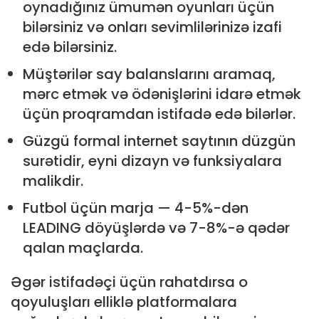
oynadığınız ümumən oyunları üçün
bilərsiniz və onları sevimlilərinizə izafi
edə bilərsiniz.
Müştərilər say balanslarını aramaq,
mərc etmək və ödənişlərini idarə etmək
üçün proqramdan istifadə edə bilərlər.
Güzgü formal internet saytının düzgün
surətidir, eyni dizayn və funksiyalara
malikdir.
Futbol üçün marja — 4-5%-dən
LEADING döyüşlərdə və 7-8%-ə qədər
qalan maçlarda.
Əgər istifadəçi üçün rahatdırsa o
qoyuluşları elliklə platformalara