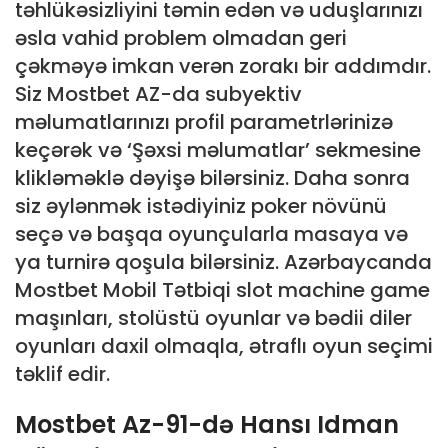
təhlükəsizliyini təmin edən və uduşlarınızı
əsla vahid problem olmadan geri
çəkməyə imkan verən zorakı bir addımdır.
Siz Mostbet AZ-da subyektiv
məlumatlarınızı profil parametrlərinizə
keçərək və ‘Şəxsi məlumatlar’ sekmesine
klikləməklə dəyişə bilərsiniz. Daha sonra
siz əylənmək istədiyiniz poker növünü
seçə və başqa oyunçularla masaya və
ya turnirə qoşula bilərsiniz. Azərbaycanda
Mostbet Mobil Tətbiqi slot machine game
maşınları, stolüstü oyunlar və bədii diler
oyunları daxil olmaqla, ətraflı oyun seçimi
təklif edir.
Mostbet Az-91-də Hansı Idman