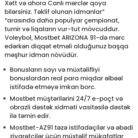
Xətt və ahora Canlı mərclər qoya
bilərsiniz. Təklif olunan idmanlar”
“arasında daha populyar çempionat,
turnir və liqaların vur-tut mövcuddur.
Voleybol, Mostbet ARIZONA 91-də mərc
edərkən diqqət etməli olduğunuz başqa
məşhur idman növüdür.
Bonusların sayı və müxtəlifliyi
bonuslardan real para miqdar əlbəəl
istifadə etməyə imkan borc.
Mostbet müştərilərini 24/7 e-poçt və
obrazli dəstək xidməti vasitəsilə dəstək
ilə təmin edir.
Mostbet-AZ91 təzə istifadəçilər və əbədi
ziyarətçilər üçün müxtəlif mükafatlar