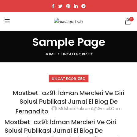
0
Sample Page
HOME
UNCATEGORIZED
UNCATEGORIZED
Mostbet-az91: İdman Mərcləri Və Giri
Solusi Publikasi Jurnal El Blog De
Mdsheikhakram1@gmail.com
Fernandito
Mostbet-az91: İdman Mərcləri Və Giri
Solusi Publikasi Jurnal El Blog De