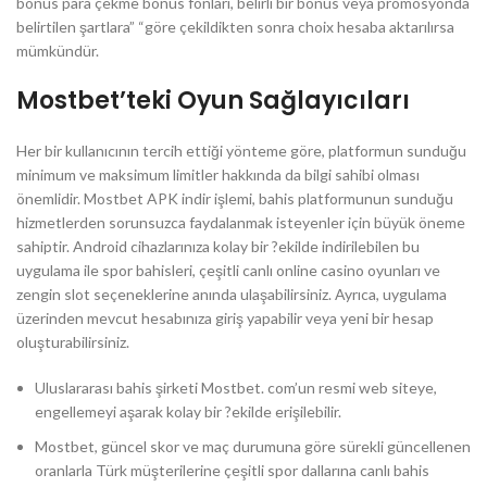
bonus para çekme bonus fonları, belirli bir bonus veya promosyonda
belirtilen şartlara” “göre çekildikten sonra choix hesaba aktarılırsa
mümkündür.
Mostbet’teki Oyun Sağlayıcıları
Her bir kullanıcının tercih ettiği yönteme göre, platformun sunduğu
minimum ve maksimum limitler hakkında da bilgi sahibi olması
önemlidir. Mostbet APK indir işlemi, bahis platformunun sunduğu
hizmetlerden sorunsuzca faydalanmak isteyenler için büyük öneme
sahiptir. Android cihazlarınıza kolay bir ?ekilde indirilebilen bu
uygulama ile spor bahisleri, çeşitli canlı online casino oyunları ve
zengin slot seçeneklerine anında ulaşabilirsiniz. Ayrıca, uygulama
üzerinden mevcut hesabınıza giriş yapabilir veya yeni bir hesap
oluşturabilirsiniz.
Uluslararası bahis şirketi Mostbet. com’un resmi web siteye,
engellemeyi aşarak kolay bir ?ekilde erişilebilir.
Mostbet, güncel skor ve maç durumuna göre sürekli güncellenen
oranlarla Türk müşterilerine çeşitli spor dallarına canlı bahis