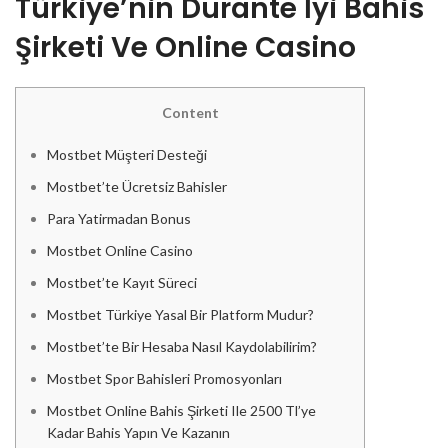
Türkiye’nin Durante İyi Bahis
Şirketi Ve Online Casino
Content
Mostbet Müşteri Desteği
Mostbet’te Ücretsiz Bahisler
Para Yatirmadan Bonus
Mostbet Online Casino
Mostbet’te Kayıt Süreci
Mostbet Türkiye Yasal Bir Platform Mudur?
Mostbet’te Bir Hesaba Nasıl Kaydolabilirim?
Mostbet Spor Bahisleri Promosyonları
Mostbet Online Bahis Şirketi Ile 2500 Tl’ye
Kadar Bahis Yapın Ve Kazanın