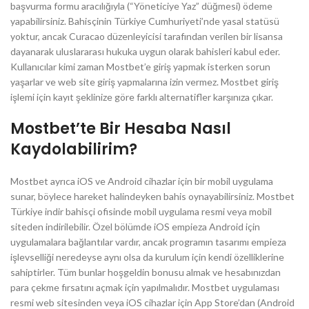
başvurma formu aracılığıyla (“Yöneticiye Yaz” düğmesi) ödeme
yapabilirsiniz. Bahisçinin Türkiye Cumhuriyeti’nde yasal statüsü
yoktur, ancak Curacao düzenleyicisi tarafından verilen bir lisansa
dayanarak uluslararası hukuka uygun olarak bahisleri kabul eder.
Kullanıcılar kimi zaman Mostbet’e giriş yapmak isterken sorun
yaşarlar ve web site giriş yapmalarına izin vermez. Mostbet giriş
işlemi için kayıt şeklinize göre farklı alternatifler karşınıza çıkar.
Mostbet’te Bir Hesaba Nasıl
Kaydolabilirim?
Mostbet ayrıca iOS ve Android cihazlar için bir mobil uygulama
sunar, böylece hareket halindeyken bahis oynayabilirsiniz. Mostbet
Türkiye indir bahisçi ofisinde mobil uygulama resmi veya mobil
siteden indirilebilir. Özel bölümde iOS empieza Android için
uygulamalara bağlantılar vardır, ancak programın tasarımı empieza
işlevselliği neredeyse aynı olsa da kurulum için kendi özelliklerine
sahiptirler. Tüm bunlar hoşgeldin bonusu almak ve hesabınızdan
para çekme fırsatını açmak için yapılmalıdır. Mostbet uygulaması
resmi web sitesinden veya iOS cihazlar için App Store’dan (Android