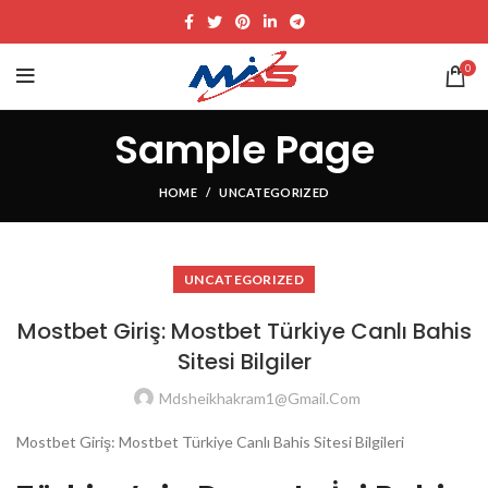
0
Sample Page
HOME
UNCATEGORIZED
UNCATEGORIZED
Mostbet Giriş: Mostbet Türkiye Canlı Bahis
Sitesi Bilgiler
Mdsheikhakram1@gmail.com
Mostbet Giriş: Mostbet Türkiye Canlı Bahis Sitesi Bilgileri