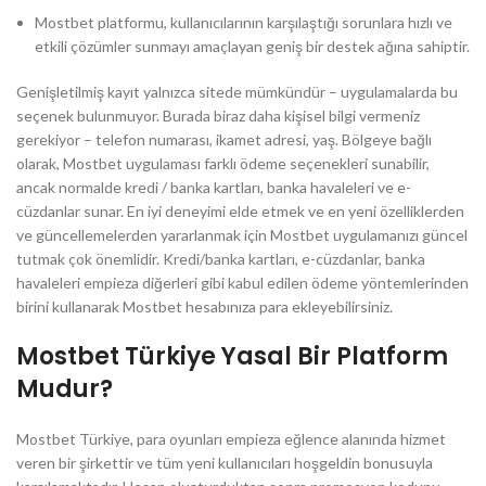
Mostbet platformu, kullanıcılarının karşılaştığı sorunlara hızlı ve
etkili çözümler sunmayı amaçlayan geniş bir destek ağına sahiptir.
Genişletilmiş kayıt yalnızca sitede mümkündür – uygulamalarda bu
seçenek bulunmuyor. Burada biraz daha kişisel bilgi vermeniz
gerekiyor – telefon numarası, ikamet adresi, yaş. Bölgeye bağlı
olarak, Mostbet uygulaması farklı ödeme seçenekleri sunabilir,
ancak normalde kredi / banka kartları, banka havaleleri ve e-
cüzdanlar sunar. En iyi deneyimi elde etmek ve en yeni özelliklerden
ve güncellemelerden yararlanmak için Mostbet uygulamanızı güncel
tutmak çok önemlidir. Kredi/banka kartları, e-cüzdanlar, banka
havaleleri empieza diğerleri gibi kabul edilen ödeme yöntemlerinden
birini kullanarak Mostbet hesabınıza para ekleyebilirsiniz.
Mostbet Türkiye Yasal Bir Platform
Mudur?
Mostbet Türkiye, para oyunları empieza eğlence alanında hizmet
veren bir şirkettir ve tüm yeni kullanıcıları hoşgeldin bonusuyla