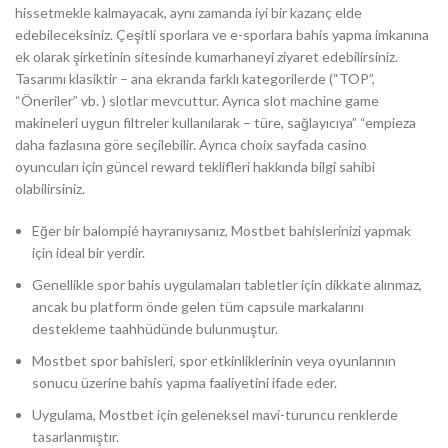
hissetmekle kalmayacak, aynı zamanda iyi bir kazanç elde
edebileceksiniz. Çeşitli sporlara ve e-sporlara bahis yapma imkanına
ek olarak şirketinin sitesinde kumarhaneyi ziyaret edebilirsiniz.
Tasarımı klasiktir – ana ekranda farklı kategorilerde (“TOP”,
“Öneriler” vb. ) slotlar mevcuttur. Ayrıca slot machine game
makineleri uygun filtreler kullanılarak – türe, sağlayıcıya” “empieza
daha fazlasına göre seçilebilir. Ayrıca choix sayfada casino
oyuncuları için güncel reward teklifleri hakkında bilgi sahibi
olabilirsiniz.
Eğer bir balompié hayranıysanız, Mostbet bahislerinizi yapmak
için ideal bir yerdir.
Genellikle spor bahis uygulamaları tabletler için dikkate alınmaz,
ancak bu platform önde gelen tüm capsule markalarını
destekleme taahhüdünde bulunmuştur.
Mostbet spor bahisleri, spor etkinliklerinin veya oyunlarının
sonucu üzerine bahis yapma faaliyetini ifade eder.
Uygulama, Mostbet için geleneksel mavi-turuncu renklerde
tasarlanmıştır.