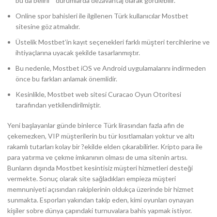
bu da belirli” “durumlarda dezavantaj olarak görülebilir.
Online spor bahisleri ile ilgilenen Türk kullanıcılar Mostbet
sitesine göz atmalıdır.
Üstelik Mostbet’in kayıt seçenekleri farklı müşteri tercihlerine ve
ihtiyaçlarına uyacak şekilde tasarlanmıştır.
Bu nedenle, Mostbet iOS ve Android uygulamalarını indirmeden
önce bu farkları anlamak önemlidir.
Kesinlikle, Mostbet web sitesi Curacao Oyun Otoritesi
tarafından yetkilendirilmiştir.
Yeni başlayanlar günde binlerce Türk lirasından fazla afin de
çekemezken, VIP müşterilerin bu tür kısıtlamaları yoktur ve altı
rakamlı tutarları kolay bir ?ekilde elden çıkarabilirler. Kripto para ile
para yatırma ve çekme imkanının olması de uma sitenin artısı.
Bunların dışında Mostbet kesintisiz müşteri hizmetleri desteği
vermekte. Sonuç olarak site sağladıkları empieza müşteri
memnuniyeti açısından rakiplerinin oldukça üzerinde bir hizmet
sunmakta. Esporları yakından takip eden, kimi oyunları oynayan
kişiler sobre dünya çapındaki turnuvalara bahis yapmak istiyor.