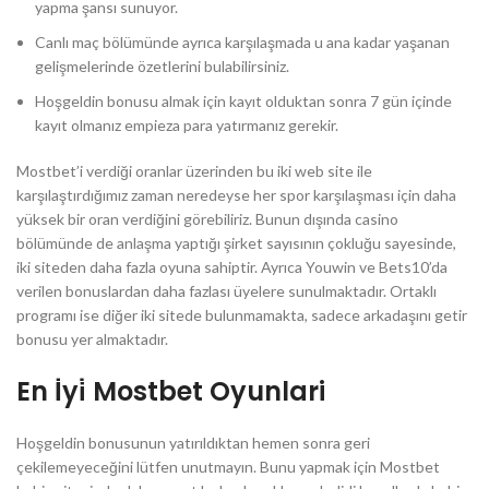
yapma şansı sunuyor.
Canlı maç bölümünde ayrıca karşılaşmada u ana kadar yaşanan
gelişmelerinde özetlerini bulabilirsiniz.
Hoşgeldin bonusu almak için kayıt olduktan sonra 7 gün içinde
kayıt olmanız empieza para yatırmanız gerekir.
Mostbet’i verdiği oranlar üzerinden bu iki web site ile
karşılaştırdığımız zaman neredeyse her spor karşılaşması için daha
yüksek bir oran verdiğini görebiliriz. Bunun dışında casino
bölümünde de anlaşma yaptığı şirket sayısının çokluğu sayesinde,
iki siteden daha fazla oyuna sahiptir. Ayrıca Youwin ve Bets10’da
verilen bonuslardan daha fazlası üyelere sunulmaktadır. Ortaklı
programı ise diğer iki sitede bulunmamakta, sadece arkadaşını getir
bonusu yer almaktadır.
En İyi̇ Mostbet Oyunlari
Hoşgeldin bonusunun yatırıldıktan hemen sonra geri
çekilemeyeceğini lütfen unutmayın. Bunu yapmak için Mostbet