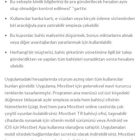
Bu sebeple kimlik bilgileriniz ile pra gönderilecek hesabın aynı
olup olmadığın kontrol edilmesi” “şarttır.
Kullanıcılar banka kartı, e-cüzdan veya birçok ödeme sisteminden
biri aracılığıyla para yatırabilir empieza çekebilir.
Bu kuponlar, bahis maliyetini düşürmek, bonus miktarlarını almak
veya diğer avantajlardan yararlanmak için kullanılabilir.
Herhangi bir müşterisi, bahis şirketinin yönetimine ilgili bir talep
gönderdikten ve yapılan tüm bahisleri oynadıktan sonra hesabını
silebilir.
Uygulamadaki hesaplarında oturum açmış olan tüm kullanıcılar
bunları görebilir. Uygulama, Mostbet için geleneksel mavi-turuncu
renklerde tasarlanmıştır. Programın ana menüsü sol üst köşedeki
düğmeye tıklayarak açılır empieza orada hem bahisçi ofisinin
hizmetlerini (çizgi, live) hem para Mostbet online casino’da çok
çeşitli oyunları bulabilirsiniz. Mostbet TR bahisçi ofisi, taşınabilir
cihazlarda oynamak için sitenin mobil sürümünü veya Android ve
iOS için Mostbet App kullanma olanağına sahiptir. Uygulamaları
mobil sitedeki bağlantılardan ücretsiz olarak indirebilirsiniz. Mostbet