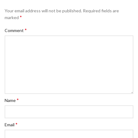
Your email address will not be published.
Required fields are
*
marked
*
Comment
*
Name
*
Email