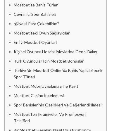
Mostbet’te Bahis Türleri
Çevrimiçi Spor Bahisleri
💰 Nasıl Para Çekebilirim?
Mostbet’teki Oyun Sağlayıcıları
En İyi̇ Mostbet Oyunlari
Kişisel Oyuncu Hesabı Işlevlerine Genel Bakış
Türk Oyuncular Için Mostbet Bonusları
Türkiye’de Mostbet Online’da Bahis Yapılabilecek
Spor Türleri
Mostbet Mobil Uygulaması Ile Kayıt
Mostbet Casino İncelemesi
Spor Bahislerinin Özellikleri Ve Değerlendirilmesi
Mostbet’ten Ikramiyeler Ve Promosyon
Teklifleri
Bir Mostbet Hesabını Nasıl Oluşturabilirim?