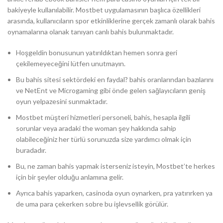
bakiyeyle kullanılabilir. Mostbet uygulamasının başlıca özellikleri
arasında, kullanıcıların spor etkinliklerine gerçek zamanlı olarak bahis
oynamalarına olanak tanıyan canlı bahis bulunmaktadır.
Hoşgeldin bonusunun yatırıldıktan hemen sonra geri
çekilemeyeceğini lütfen unutmayın.
Bu bahis sitesi sektördeki en faydal? bahis oranlarından bazılarını
ve NetEnt ve Microgaming gibi önde gelen sağlayıcıların geniş
oyun yelpazesini sunmaktadır.
Mostbet müşteri hizmetleri personeli, bahis, hesapla ilgili
sorunlar veya aradaki the woman şey hakkında sahip
olabileceğiniz her türlü sorunuzda size yardımcı olmak için
buradadır.
Bu, ne zaman bahis yapmak isterseniz isteyin, Mostbet’te herkes
için bir şeyler olduğu anlamına gelir.
Ayrıca bahis yaparken, casinoda oyun oynarken, pra yatırırken ya
de uma para çekerken sobre bu işlevsellik görülür.